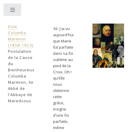
Toggle
Dom
36. J'ai vu
Columba
aujourd'hui
Marmion
que Marie
(1858-1923)
fut parfaite
Postulation
dans sa foi
de la Cause
sublime au
du
pied de la
Bienheureux
Croix. Oh !
Columba
qu'Elle
Marmion, 3e
nous
Abbé de
obtienne
l'Abbaye de
cette
Maredsous
grâce,
insigne
d'une foi
parfaite,
même